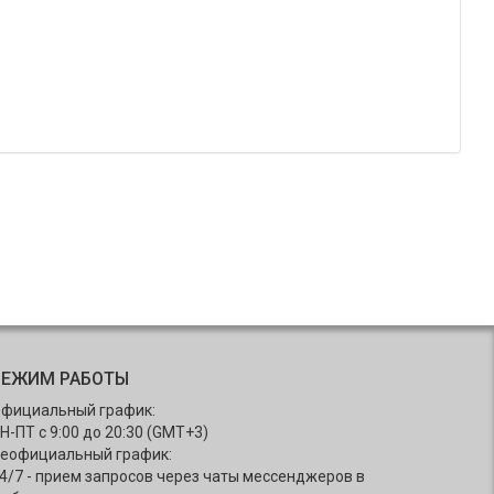
РЕЖИМ РАБОТЫ
фициальный график:
Н-ПТ с 9:00 до 20:30 (GMT+3)
еофициальный график:
4/7 - прием запросов через чаты мессенджеров в